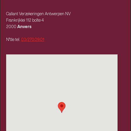
Callant Verzekeringen Antwerpen NV
Frankrijklei 112 boîte 4
2000
Anvers
N°de tel.
03/270.09.01