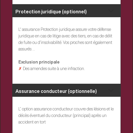
Protection juridique (optionnel)
L' assurance Protection juridique assure votre défense
juridique en cas de litige avec des tiers, en cas de délit
de fuite ou d’insolvabilité. Vos proches sont également
assurés ...
Exclusion principale
✗
Des amendes suite à une infraction.
Assurance conducteur (optionnelle)
L’ option assurance conducteur couvre des lésions et le
décès éventuel du conducteur (principal) après un
accident en tort