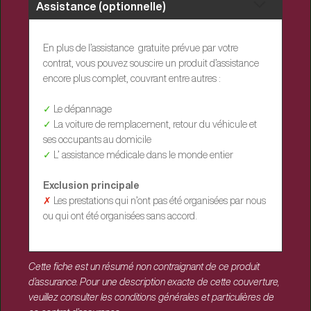
Assistance (optionnelle)
En plus de l’assistance gratuite prévue par votre
contrat, vous pouvez souscire un produit d’assistance
encore plus complet, couvrant entre autres :
✓
Le dépannage
✓
La voiture de remplacement, retour du véhicule et
ses occupants au domicile
✓
L’ assistance médicale dans le monde entier
Exclusion principale
✗
Les prestations qui n’ont pas été organisées par nous
ou qui ont été organisées sans accord.
Cette fiche est un résumé non contraignant de ce produit
d’assurance. Pour une description exacte de cette couverture,
veuillez consulter les conditions générales et particulières de