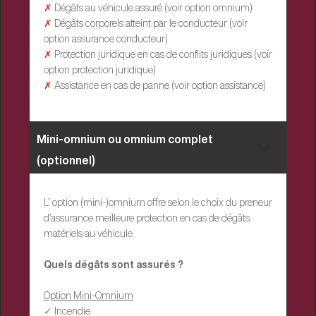
✗
Dégâts au véhicule assuré (voir option omnium)
✗
Dégâts corporels atteint par le conducteur (voir
option assurance conducteur)
✗
Protection juridique en cas de conflits juridiques (voir
option protection juridique)
✗
Assistance en cas de panne (voir option assistance)
Mini-omnium ou omnium complet
(optionnel)
L’ option (mini-)omnium offre selon le choix du preneur
d’assurance meilleure protection en cas de dégâts
matériels au véhicule.
Quels dégâts sont assurés ?
Option Mini-Omnium
✓
Incendie