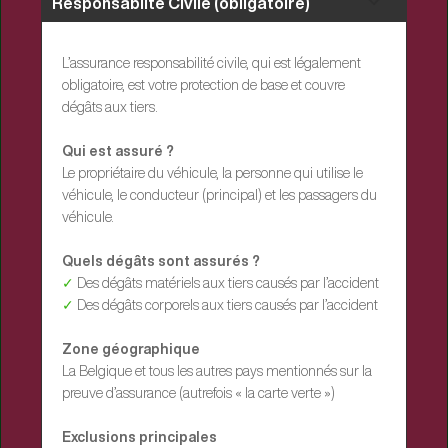
Responsabilté Civile (obligatoire)
L’assurance responsabilité civile, qui est légalement
obligatoire, est votre protection de base et couvre
dégâts aux tiers.
Qui est assuré ?
Le propriétaire du véhicule, la personne qui utilise le
véhicule, le conducteur (principal) et les passagers du
véhicule.
Quels dégâts sont assurés ?
✓
Des dégâts matériels aux tiers causés par l’accident
✓
Des dégâts corporels aux tiers causés par l’accident
Zone géographique
La Belgique et tous les autres pays mentionnés sur la
preuve d’assurance (autrefois « la carte verte »)
Exclusions principales