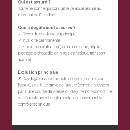
Qui est assuré ?
Toute personne qui conduit le véhicule assuré au
moment de l’accident.
Quels dégâts sont assurés ?
✓
Décès du conducteur (principal)
✓
Invalidité permanente
✓
Frais d’hospitalisation (soins médicaux, hôpital,
prothèse, orthopédie, chirurgie esthétique, transport
adapté)
Exclusion principale
✗
Des dégâts issus d’un acte délibéré commis par
l’assuré, une faute grave de l’assuré (comme ivresse ou
pari), une course de vitesse ou d’agilité, non-conformité
du véhicule avec la réglementation concernant la
contrôle technique.